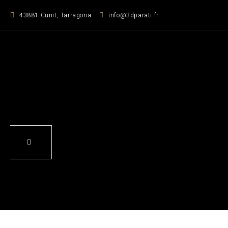
Zum
43881 Cunit, Tarragona
info@3dparati.fr
Inhalt
springen