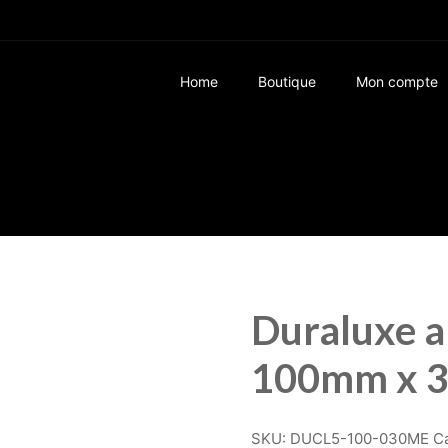
Home
Boutique
Mon compte
Duraluxe a
100mm x 
SKU:
DUCL5-100-030ME
C