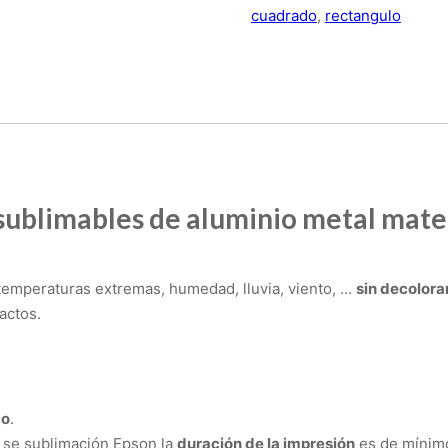
cuadrado
,
rectangulo
sublimables de aluminio metal mate
temperaturas extremas, humedad, lluvia, viento, …
sin decolora
actos.
co
.
 se sublimación Epson la
duración de la impresión
es de mínimo