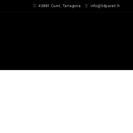
Zum
43881 Cunit, Tarragona
info@3dparati.fr
Inhalt
springen