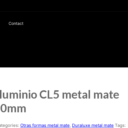
Contact
luminio CL5 metal mate
30mm
ategories:
Otras formas metal mate
,
Duraluxe metal mate
Tags: