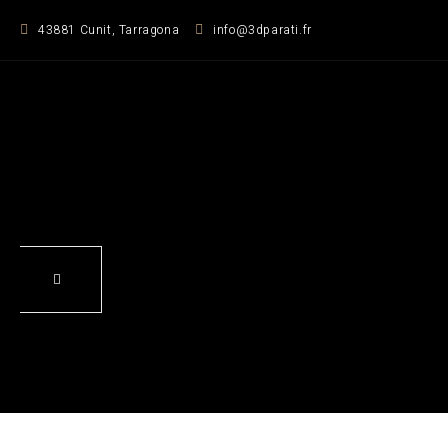
Zum
43881 Cunit, Tarragona
info@3dparati.fr
Inhalt
springen