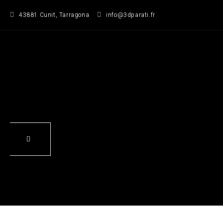
Zum
43881 Cunit, Tarragona
info@3dparati.fr
Inhalt
springen