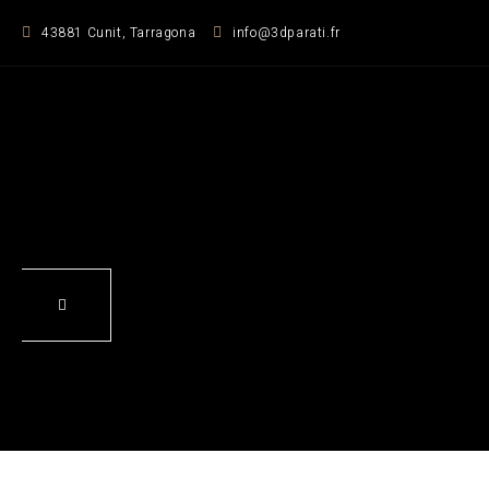
Zum
43881 Cunit, Tarragona
info@3dparati.fr
Inhalt
springen