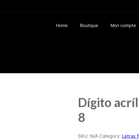
Home
Boutique
Mon compte
Dígito acrí
8
SKU:
N/A
Category:
Letras 