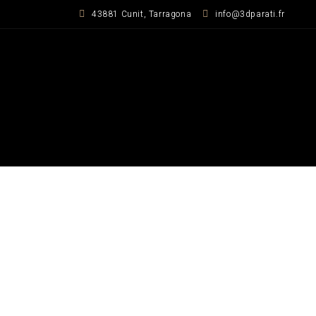
Zum
43881 Cunit, Tarragona
info@3dparati.fr
Inhalt
springen