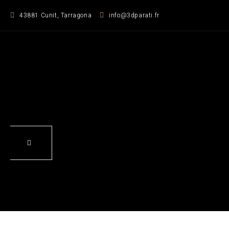
Zum
43881 Cunit, Tarragona
info@3dparati.fr
Inhalt
springen