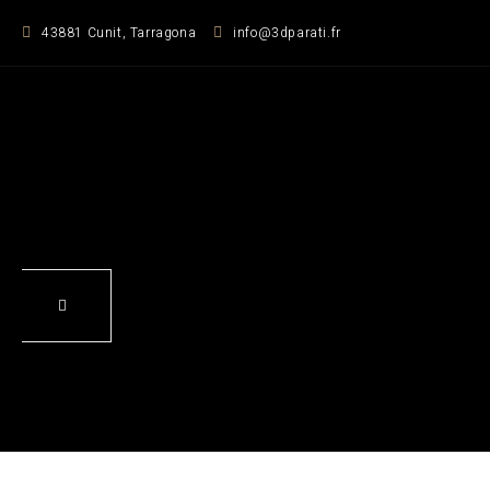
Zum
43881 Cunit, Tarragona
info@3dparati.fr
Inhalt
springen