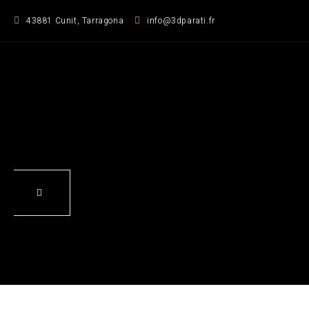
Zum
43881 Cunit, Tarragona
info@3dparati.fr
Inhalt
springen