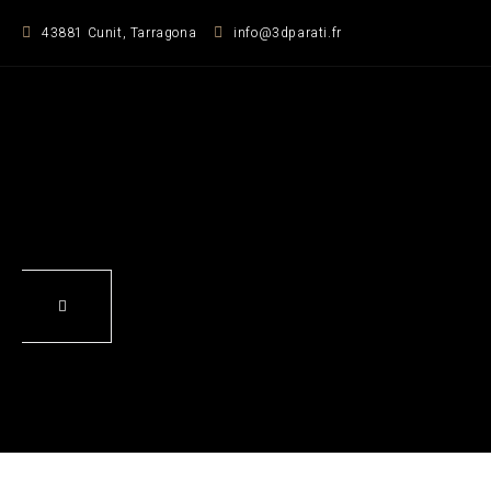
Zum
43881 Cunit, Tarragona
info@3dparati.fr
Inhalt
springen